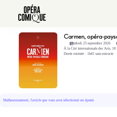
Choix
des
places
[Hors
les
murs
Carmen, opéra-paysa
Carmen,
|
opéra-
25.09.2026
vendredi 25 septembre 2026
paysage
-
À la
Cité
i
nternationale des Arts
,
18
itinérant
Durée estimée : 1h45 sans entracte
19:30
|
Carmen,
opéra-
paysage
itinérant]
-
Opéra-
Malheureusement, l'article que vous avez sélectionné est épuisé.
Comique