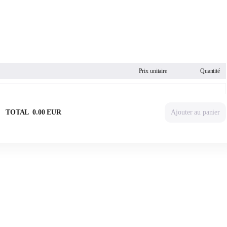
mande. Le nombre de billets est limité à 8 par client pour cette représentation.
Prix unitaire
Quantité
TOTAL
0
.
00
EUR
Ajouter au panier