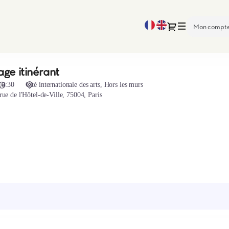
Langue
Dialogue
Mon compt
courante
ge itinérant
19:30
Cité internationale des arts
Hors les murs
r
ue de l'Hôtel
-
de
-
Ville, 75004
,
Paris